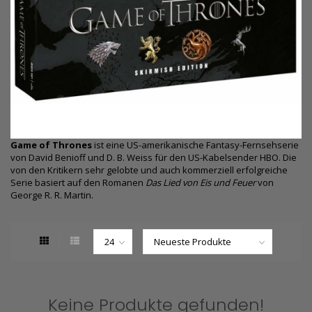
Game of Thrones
ist eine US-amerikanische Fantasy-Fernsehserie
von David Benioff und D. B. Weiss für den US-Kabelsender HBO. Die
von den Kritikern sehr gelobte und auch kommerziell erfolgreiche
Serie basiert auf den Romanen
Das Lied von Eis und Feuer
von
George R. R. Martin.
Keine Produkte gefunden!