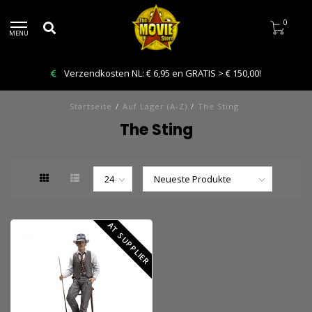
0
MENU
Verzendkosten NL: € 6,95 en GRATIS > € 150,00!
Startseite
/
Auf Lager (A-Z)
/
The Sting
The Sting
AT SUPPLIER