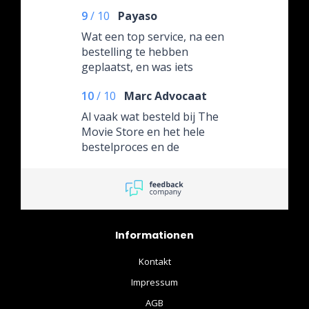
9
/
10
Payaso
Wat een top service, na een
bestelling te hebben
geplaatst, en was iets
vergeten door ff te bellen
10
/
10
Marc Advocaat
kon het gewoon
toegevoegd worden aan
Al vaak wat besteld bij The
mijn bestelling! Eerst keer
Movie Store en het hele
wat besteld goed behandeld
bestelproces en de
en netjes en verzorgd
communicatie verlopen
afgeleverd....
eigenlijk vlekkeloos! Snel
reageren, behulpzaam, ze
doen het hier allemaal!
Informationen
Kontakt
Impressum
AGB