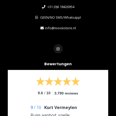
+31 (0)6 18426954
GEEN/NO SMS/Whatsapp!
info@moviestore.nl
Bewertungen
/
9.6
10
3.790 reviews
9
/
10
Kurt Vermeylen
Ruim aanbod, snelle