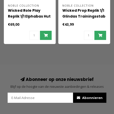
NOBLE COLLECTION
NOBLE COLLECTION
Wicked Role Play
Wicked Prop Replik 1/1
Replik 1/1 Elphabas Hut
Glindas Trainingsstab
(Sammlerbox) 38 cm
55,5 cm
€69,00
€43,99
Abonneer op onze nieuwsbrief
Blijf op de hoogte van de nieuwste aanbiedingen & releases
Abonnieren