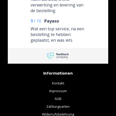
verwerking en levering van
de bestelling
9
/
10
Payaso
Wat een top service, na een
bestelling te hebben
geplaatst, en was iets
vergeten door ff te bellen
kon het gewoon
toegevoegd worden aan
mijn bestelling! Eerst keer
wat besteld goed behandeld
Informationen
en netjes en verzorgd
afgeleverd....
Kontakt
Impressum
AGB
Zahlungsarten
Widerrufsbelehrung