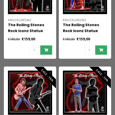
KNUCKLEBONZ
KNUCKLEBONZ
The Rolling Stones
The Rolling Stones
Rock Iconz Statue
Rock Iconz Statue
Ronnie Wood (Tattoo
Mick Jagger (Tattoo
€159,00
€159,00
€189,00
€189,00
You Tour 1981) 22 cm
You Tour 1981) 22 cm
SALE -16%
SALE -16%