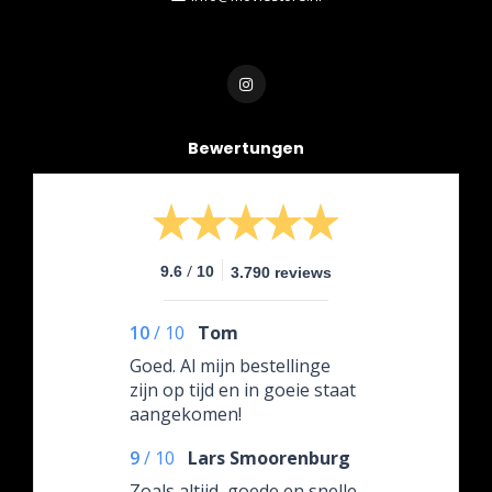
Bewertungen
/
9.6
10
3.790 reviews
10
/
10
Tom
Goed. Al mijn bestellinge
zijn op tijd en in goeie staat
aangekomen!
9
/
10
Lars Smoorenburg
Zoals altijd, goede en snelle