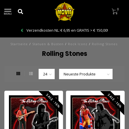
0
MENU
Verzendkosten NL: € 6,95 en GRATIS > € 150,00!
Startseite
/
Statuen & Büsten
/
Rock Iconz
/
Rolling Stones
Rolling Stones
SALE -16%
SALE -16%