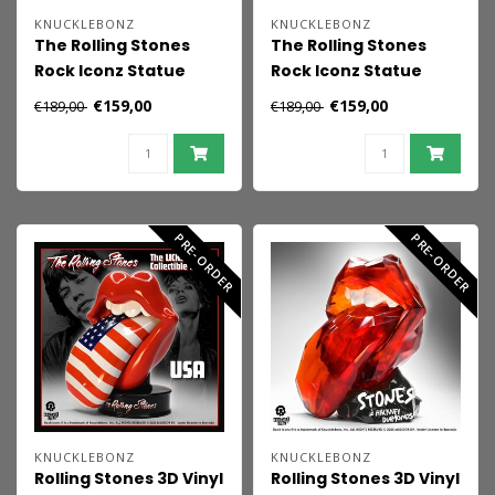
KNUCKLEBONZ
KNUCKLEBONZ
The Rolling Stones
The Rolling Stones
Rock Iconz Statue
Rock Iconz Statue
Keith Richards
Charlie Watts (Tattoo
€159,00
€159,00
€189,00
€189,00
(Tattoo You Tour 1981)
You Tour 1981) 22 cm
22 cm
PRE-ORDER
PRE-ORDER
KNUCKLEBONZ
KNUCKLEBONZ
Rolling Stones 3D Vinyl
Rolling Stones 3D Vinyl