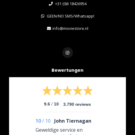
+31 (0)6 18426954
GEEN/NO SMS/Whatsapp!
info@moviestore.nl
Bewertungen
/
9.6
10
3.790 reviews
10
/
10
John Tiernagan
Geweldige service en