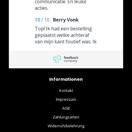
communicatie. En leuke
acties.
10
/
10
Berry Vonk
Top! Ik had een bestelling
geplaatst welke achteraf
van mijn kant foutief was. Ik
heb hierop contact
opgenomen en werd enorm
vriendelijk en snel te woord
gestaan. Het pakketje heb
ik ongeopend retour
Informationen
gestuurd wat bijna zonde
was aangezien de
Kontakt
verpakking echt eruit zag
als een cadeau.
Impressum
AGB
Zahlungsarten
Widerrufsbelehrung