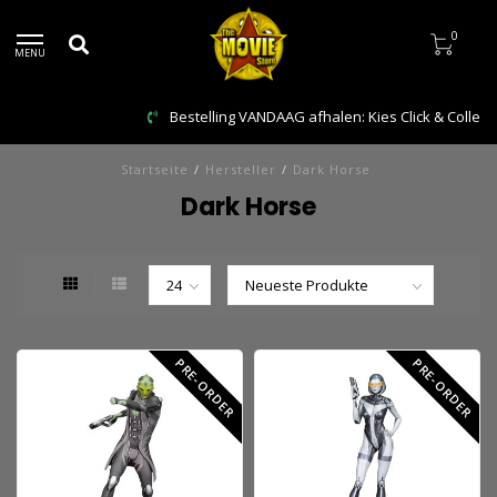
0
MENU
Bestelling VANDAAG afhalen: Kies Click & Collect
Startseite
/
Hersteller
/
Dark Horse
Dark Horse
PRE-ORDER
PRE-ORDER