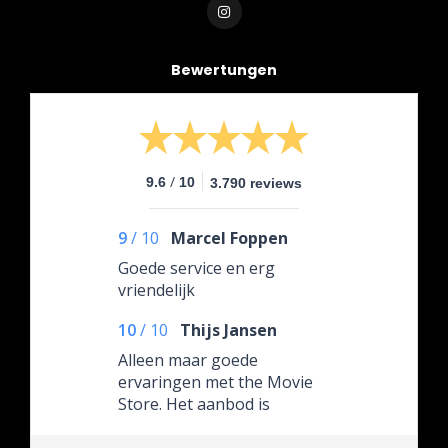
Bewertungen
/
9.6
10
3.790 reviews
9
/
10
Marcel Foppen
Goede service en erg
vriendelijk
10
/
10
Thijs Jansen
Alleen maar goede
ervaringen met the Movie
Store. Het aanbod is
gigantisch en alles is altijd
goed verpakt en snel