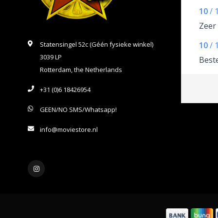
10
/
Zeer
Statensingel 52c (Géén fysieke winkel)
10
/
3039 LP
Beste
Rotterdam, the Netherlands
+31 (0)6 18426954
GEEN/NO SMS/Whatsapp!
info@moviestore.nl