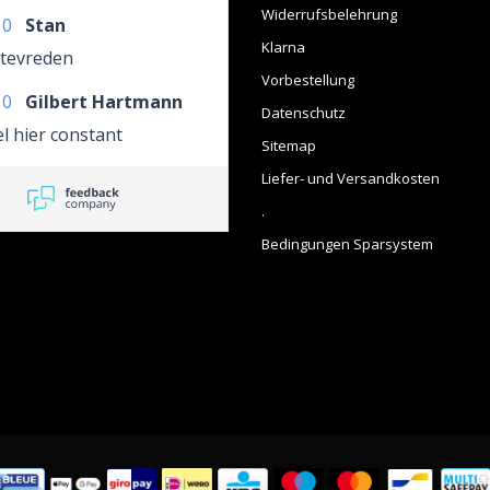
Widerrufsbelehrung
10
Stan
Klarna
 tevreden
Vorbestellung
10
Gilbert Hartmann
Datenschutz
l hier constant
Sitemap
Liefer- und Versandkosten
.
Bedingungen Sparsystem