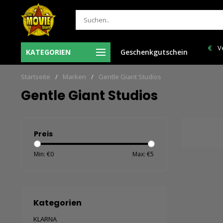
Vr voor 12:00 uur besteld = de volgende
Verzendkosten NL: € 6,95
KATEGORIEN
Geschenkgutschein
werkdag in huis!
150,00!
Startseite
/
Marken
/
Gentle Giant Studios
Gentle Giant Studios
Preis
Min: €
0
Max: €
5
Kategorien
KLARNA