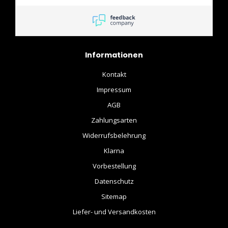
maar ik kreeg een heel
behulpzaam mailtje wat
alles duidelijk maakte.
Informationen
Kontakt
Impressum
AGB
Zahlungsarten
Widerrufsbelehrung
Klarna
Vorbestellung
Datenschutz
Sitemap
Liefer- und Versandkosten
.