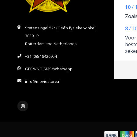
10
/
Zoals
Statensingel 52c (Géén fysieke winkel)
8
/
1
3039 LP
Voor 
Rotterdam, the Netherlands
best
zeker
+31 (0)6 18426954
deadp
ook 
GEEN/NO SMS/Whatsapp!
geho
vertr
info@moviestore.nl
vert
dat w
verp