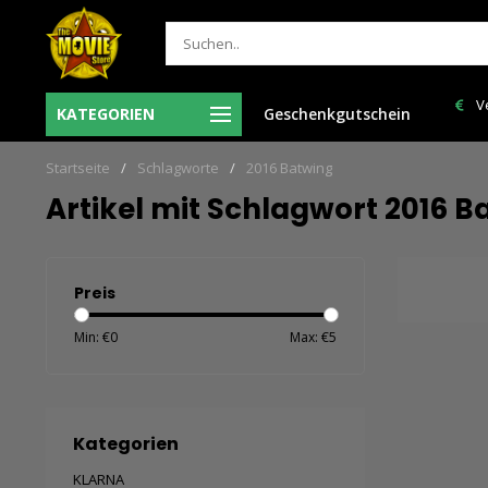
Vr voor 12:00 uur besteld = de volgende
Verzendkosten NL: € 6,95
KATEGORIEN
Geschenkgutschein
werkdag in huis!
150,00!
Startseite
/
Schlagworte
/
2016 Batwing
Artikel mit Schlagwort 2016 B
Preis
Min: €
0
Max: €
5
Kategorien
KLARNA