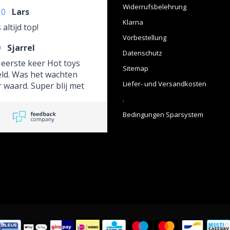
Widerrufsbelehrung
10
Lars
Klarna
 altijd top!
Vorbestellung
0
Sjarrel
Datenschutz
eerste keer Hot toys
Sitemap
eld. Was het wachten
Liefer- und Versandkosten
 waard. Super blij met
ool figuur. Je wordt
.
netjes op de hoogte
Bedingungen Sparsystem
uden als er wat
aging iscen wordt ook
eld waarom. Ondanks
ordt hij ook netjes
akt en opgestuurd.