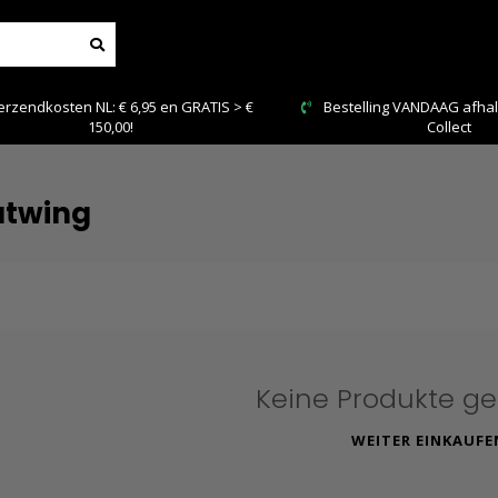
 en GRATIS > €
Bestelling VANDAAG afhalen: Kies Click &
Collect
atwing
Keine Produkte g
WEITER EINKAUFE