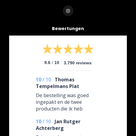
Bewertungen
/
9.6
10
3.790 reviews
10
/
10
Thomas
Tempelmans Plat
De bestelling was goed
ingepakt en de twee
producten die ik heb
gehaald waren beide van
10
/
10
Jan Rutger
goeie kwaliteit. Het aanbod
Achterberg
op de site is zo groot dat ik
zeker nog iets ga halen.