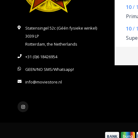
10
/
Prim
Statensingel 52c (Géén fysieke winkel)
10
/
3039 LP
Super
Rotterdam, the Netherlands
+31 (0)6 18426954
GEEN/NO SMS/Whatsapp!
info@moviestore.nl