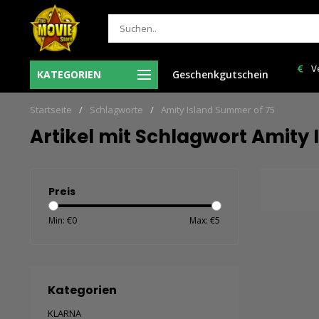
or 12:00 uur besteld = de volgende
Verzendkosten NL: € 6,95 en G
KATEGORIEN
Geschenkgutschein
werkdag in huis!
150,00!
Startseite
/
Schlagworte
/
Amity Island Summer of 75
Artikel mit Schlagwort Amity
Preis
Min: €
0
Max: €
5
Kategorien
KLARNA