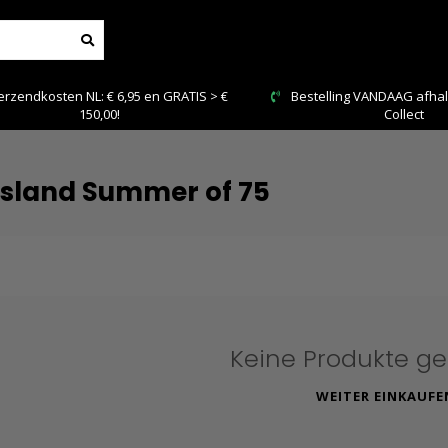
RATIS > €
Bestelling VANDAAG afhalen: Kies Click &
Collect
 Island Summer of 75
Keine Produkte g
WEITER EINKAUFE