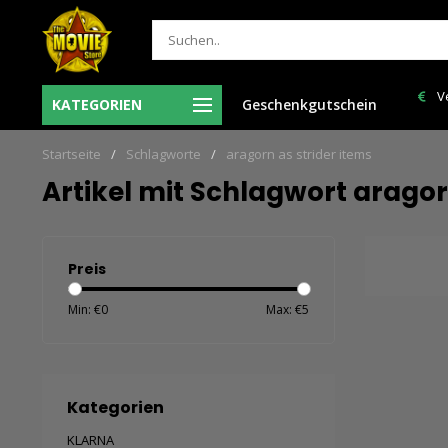
Ma-Vr voor 12:00 uur besteld = de volgende
Ve
KATEGORIEN
Geschenkgutschein
len
werkdag in huis!
Startseite
/
Schlagworte
/
aragorn as strider items
Artikel mit Schlagwort aragor
Preis
Min: €
0
Max: €
5
Kategorien
KLARNA