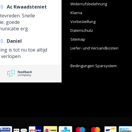
Widerrufsbelehrung
10
Ac Kwaadsteniet
Klarna
tevreden. Snelle
ie, goede
Vorbestellung
unicatie erg
Datenschutz
delijk!
Sitemap
10
Daniel
Liefer- und Versandkosten
ing is tot nu toe altijd
 verlopen
.
Bedingungen Sparsystem