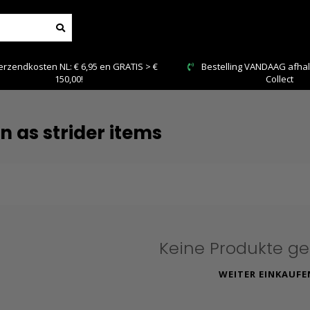
rzendkosten NL: € 6,95 en GRATIS > €
Bestelling VANDAAG afhale
150,00!
Collect
n as strider items
Keine Produkte g
WEITER EINKAUFE