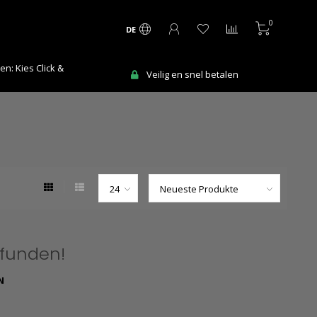
0
DE
n: Kies Click &
Veilig en snel betalen
efunden!
N