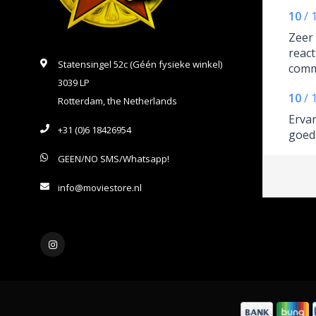
10
/
Zeer 
react
Statensingel 52c (Géén fysieke winkel)
comm
3039 LP
vrien
10
/
Rotterdam, the Netherlands
Ervar
+31 (0)6 18426954
goed
GEEN/NO SMS/Whatsapp!
info@moviestore.nl