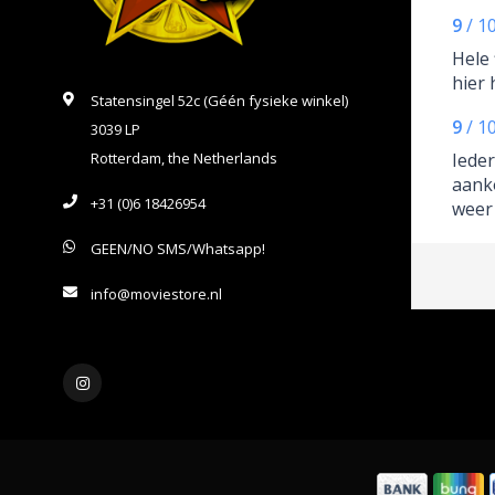
9
/
1
Hele 
hier 
Statensingel 52c (Géén fysieke winkel)
9
/
1
3039 LP
Rotterdam, the Netherlands
Iede
aank
+31 (0)6 18426954
weer
in pe
GEEN/NO SMS/Whatsapp!
ontv
klein
info@moviestore.nl
rest
vanw
adres