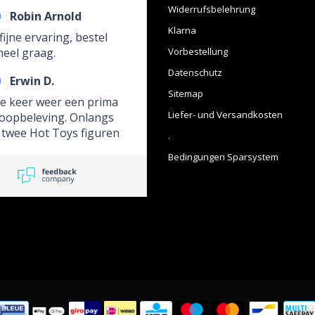
Widerrufsbelehrung
0
Robin Arnold
Klarna
fijne ervaring, bestel
heel graag.
Vorbestellung
Datenschutz
0
Erwin D.
Sitemap
re keer weer een prima
Liefer- und Versandkosten
oopbeleving. Onlangs
 twee Hot Toys figuren
.
rfecte staat
Bedingungen Sparsystem
angen, ondanks een
e verwarring over de
betaling en de omweg
ege een
wijziging.