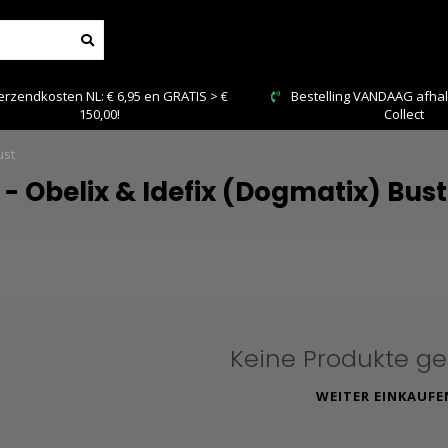
endkosten NL: € 6,95 en GRATIS > €
Bestelling VANDAAG afhalen:
150,00!
Collect
ust
 - Obelix & Idefix (Dogmatix) Bust
Keine Produkte g
WEITER EINKAUFE