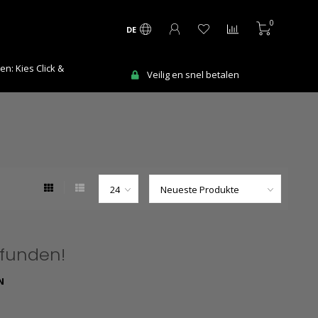
0
DE
 Kies Click &
Ma
Veilig en snel betalen
efunden!
N