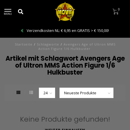
0
MENU
Verzendkosten NL: € 6,95 en GRATIS > € 150,00!
Startseite
/
Schlagworte
/
Avengers Age of Ultron MMS
Action Figure 1/6 Hulkbuster
Artikel mit Schlagwort Avengers Age
of Ultron MMS Action Figure 1/6
Hulkbuster
Keine Produkte gefunden!