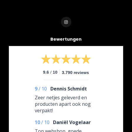
Bewertungen
/
9.6
10
3.790 reviews
9
/
10
Dennis Schmidt
Zeer netjes geleverd en
producten apart ook nog
verpakt!
10
/
10
Daniël Vogelaar
Top webshop, goede