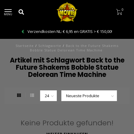
0
MENU
Verzendkosten NL: € 6,95 en GRATIS > € 150,00!
Startseite
/
Schlagworte
/
Back to the Future Shakems
Bobble Statue Delorean Time Machine
Artikel mit Schlagwort Back to the
Future Shakems Bobble Statue
Delorean Time Machine
Keine Produkte gefunden!