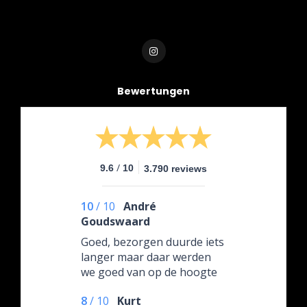
Bewertungen
/
9.6
10
3.790 reviews
10
/
10
André
Goudswaard
Goed, bezorgen duurde iets
langer maar daar werden
we goed van op de hoogte
gehouden. Product was van
8
/
10
Kurt
iets mindere kwaliteit maar