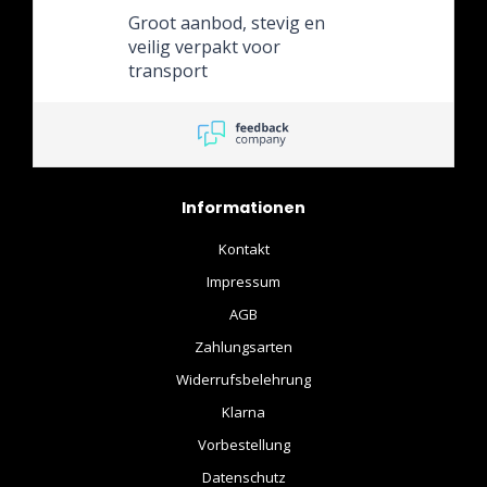
niet iets waar de verkoper
Groot aanbod, stevig en
wat aan kon doen.
veilig verpakt voor
transport
Informationen
Kontakt
Impressum
AGB
Zahlungsarten
Widerrufsbelehrung
Klarna
Vorbestellung
Datenschutz