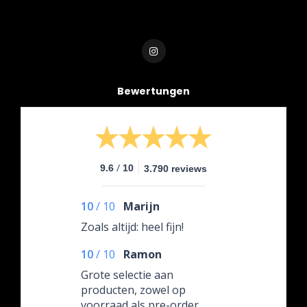
Bewertungen
/
9.6
10
3.790 reviews
10
/
10
Marijn
Zoals altijd: heel fijn!
10
/
10
Ramon
Grote selectie aan
producten, zowel op
voorraad als pre-order.