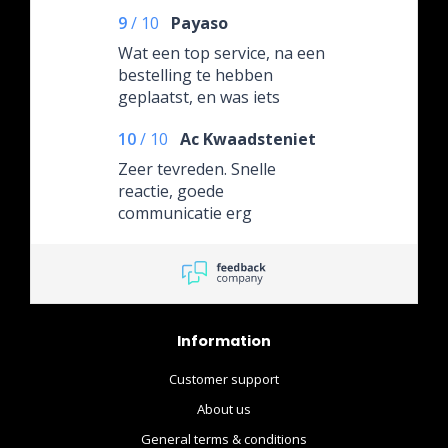
9
/
10
Payaso
Wat een top service, na een
bestelling te hebben
geplaatst, en was iets
vergeten door ff te bellen
10
/
10
Ac Kwaadsteniet
kon het gewoon
toegevoegd worden aan
Zeer tevreden. Snelle
mijn bestelling! Eerst keer
reactie, goede
wat besteld goed behandeld
communicatie erg
en netjes en verzorgd
vriendelijk!
afgeleverd....
Information
Customer support
About us
General terms & conditions