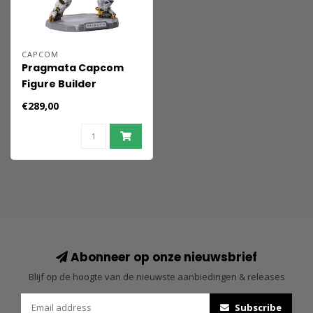
CAPCOM
Pragmata Capcom
Figure Builder
Creator's Model PVC
€289,00
Figure Hugh & Diana
28 cm
Abonneer op onze nieuwsbrief
Blijf op de hoogte van de nieuwste aanbiedingen & releases
Subscribe