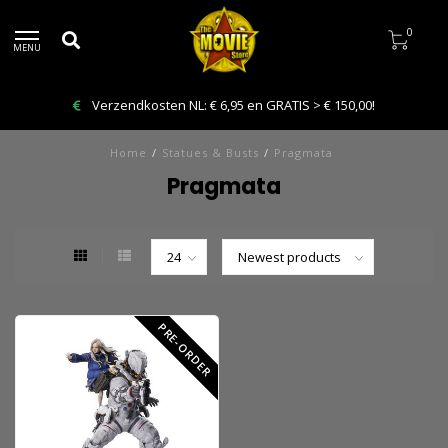
0
MENU
Verzendkosten NL: € 6,95 en GRATIS > € 150,00!
Home
/
Statues & Busts
/
Pragmata
Pragmata
PRE-ORDER