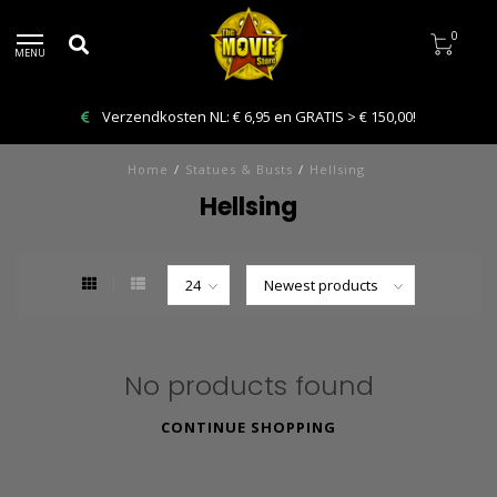
0
MENU
Verzendkosten NL: € 6,95 en GRATIS > € 150,00!
Home
/
Statues & Busts
/
Hellsing
Hellsing
No products found
CONTINUE SHOPPING