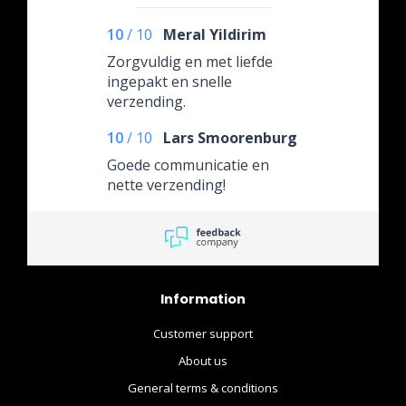
10
/
10
Meral Yildirim
Zorgvuldig en met liefde
ingepakt en snelle
verzending.
10
/
10
Lars Smoorenburg
Goede communicatie en
nette verzending!
Information
Customer support
About us
General terms & conditions