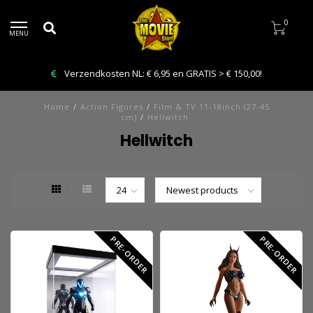
0
MENU
Verzendkosten NL: € 6,95 en GRATIS > € 150,00!
Home
/
Action Figures
/
Film & TV 11-18inch (27-45
cm)
/
Hellwitch
Hellwitch
PRE-ORDER
PRE-ORDER