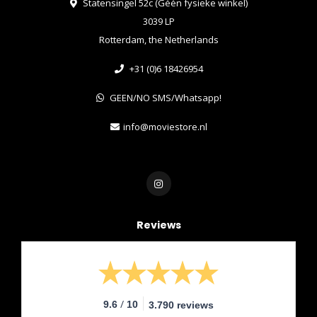
Statensingel 52c (Géén fysieke winkel)
3039 LP
Rotterdam, the Netherlands
+31 (0)6 18426954
GEEN/NO SMS/Whatsapp!
info@moviestore.nl
Reviews
/
9.6
10
3.790 reviews