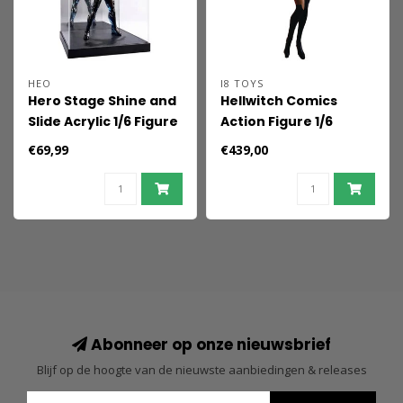
HEO
I8 TOYS
Hero Stage Shine and
Hellwitch Comics
Slide Acrylic 1/6 Figure
Action Figure 1/6
Display Case
Hellwitch 30 cm
€69,99
€439,00
Abonneer op onze nieuwsbrief
Blijf op de hoogte van de nieuwste aanbiedingen & releases