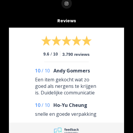
Reviews
/
9.6
10
3.790 reviews
10
/
10
Andy Gommers
Een item gekocht wat zo
goed als nergens te krijgen
is. Duidelijke communicatie
over de leverdatum.
10
/
10
Ho-Yu Cheung
snelle en goede verpakking