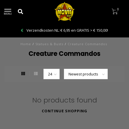
0
MENU
Verzendkosten NL: € 6,95 en GRATIS > € 150,00!
Home
/
Statues & Busts
/
Creature Commandos
Creature Commandos
No products found
CONTINUE SHOPPING