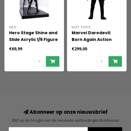
HEO
HOT TOYS
Hero Stage Shine and
Marvel Daredevil:
Slide Acrylic 1/6 Figure
Born Again Action
Display Case
Figure 1/6 Daredevil 30
€69,99
€299,00
cm
Abonneer op onze nieuwsbrief
Blijf op de hoogte van de nieuwste aanbiedingen & releases