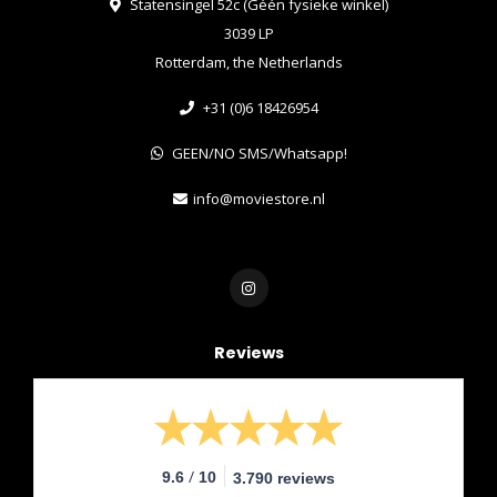
Statensingel 52c (Géén fysieke winkel)
3039 LP
Rotterdam, the Netherlands
+31 (0)6 18426954
GEEN/NO SMS/Whatsapp!
info@moviestore.nl
Reviews
/
9.6
10
3.790 reviews