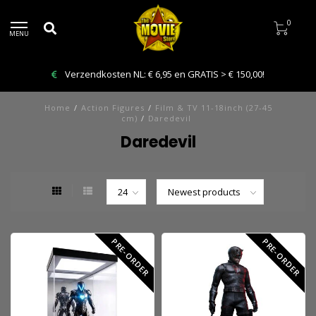
0
MENU
Verzendkosten NL: € 6,95 en GRATIS > € 150,00!
Home
/
Action Figures
/
Film & TV 11-18inch (27-45
cm)
/
Daredevil
Daredevil
PRE-ORDER
PRE-ORDER