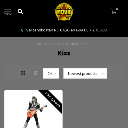
0
MENU
Verzendkosten NL: € 6,95 en GRATIS > € 150,00!
Home
/
Statues & Busts
/
Kiss
Kiss
PRE-ORDER