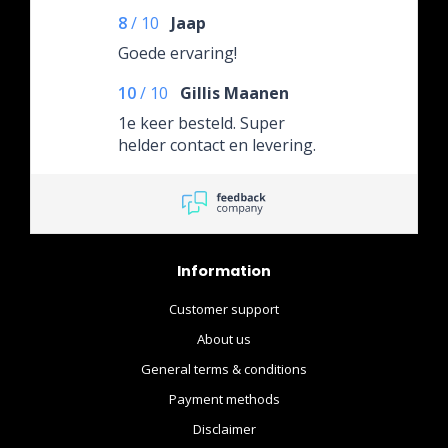
8
/
10
Jaap
Goede ervaring!
10
/
10
Gillis Maanen
1e keer besteld. Super
helder contact en levering.
Information
Customer support
About us
General terms & conditions
Payment methods
Disclaimer