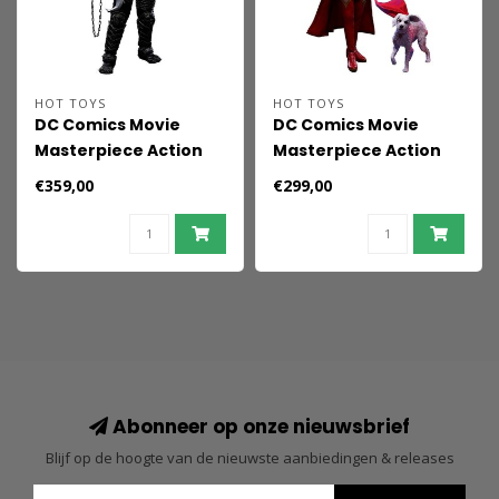
HOT TOYS
HOT TOYS
DC Comics Movie
DC Comics Movie
Masterpiece Action
Masterpiece Action
Figure 1/6 Lobo 33 cm
Figure Set Supergirl &
€359,00
€299,00
Krypto 28 cm
Abonneer op onze nieuwsbrief
Blijf op de hoogte van de nieuwste aanbiedingen & releases