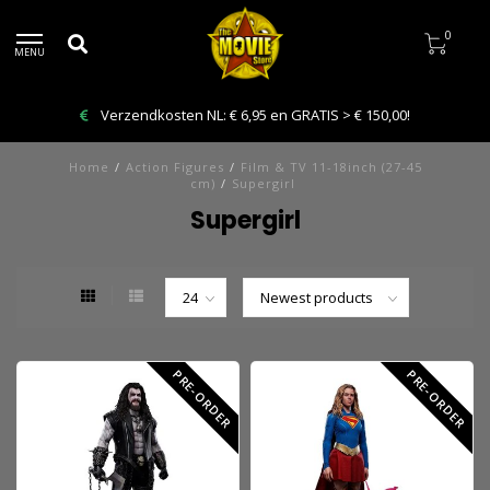
0
MENU
Verzendkosten NL: € 6,95 en GRATIS > € 150,00!
Home
/
Action Figures
/
Film & TV 11-18inch (27-45
cm)
/
Supergirl
Supergirl
PRE-ORDER
PRE-ORDER