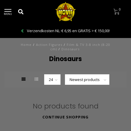
0
MENU
Verzendkosten NL: € 6,95 en GRATIS > € 150,00!
Home
/
Action Figures
/
Film & TV 3-8 inch (8-20
cm)
/
Dinosaurs
Dinosaurs
No products found
CONTINUE SHOPPING