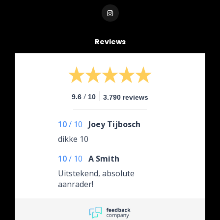
Reviews
/
9.6
10
3.790 reviews
10
/
10
Joey Tijbosch
dikke 10
10
/
10
A Smith
Uitstekend, absolute
aanrader!