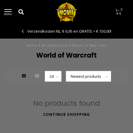
0
MENU
Verzendkosten NL: € 6,95 en GRATIS > € 150,00!
Home
/
Miscellaneous
/
World of Warcraft
World of Warcraft
No products found
CONTINUE SHOPPING