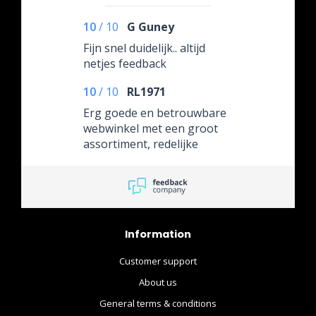
10
/
10
G Guney
Fijn snel duidelijk.. altijd
netjes feedback
10
/
10
RL1971
Erg goede en betrouwbare
webwinkel met een groot
assortiment, redelijke
orijzen en een uitstekende
service. Ik bestel er graag
en kan de winkel zonder
enig voorbehoud aan
iedereen aanbevelen.
Information
Topper!
Customer support
About us
General terms & conditions