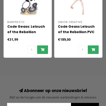
BANPRESTO
UNION CREATIVE
Code Geass: Lelouch
Code Geass Lelouch
of the Rebellion
of the Rebellion PVC
Evolve PVC Figure C.C.
Statue C.C. Swimsuit
€31,99
€189,00
30 cm
Ver. 28 cm
Abonneer op onze nieuwsbrief
Blijf op de hoogte van de nieuwste aanbiedingen & releases