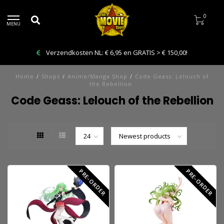
0
MENU
Verzendkosten NL: € 6,95 en GRATIS > € 150,00!
Home
/
Shops
/
Anime/Manga Shop
/
Code Geass: Lelouch of
the Rebellion
Code Geass: Lelouch of the Rebellion
PRE-ORDER
PRE-ORDER