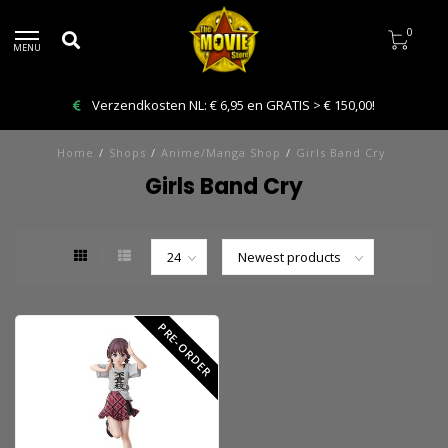
0
MENU
Verzendkosten NL: € 6,95 en GRATIS > € 150,00!
Home
/
Shops
/
Anime/Manga Shop
/
Girls Band Cry
Girls Band Cry
PRE-ORDER