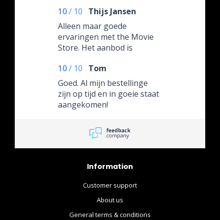
10
/
10
Thijs Jansen
Alleen maar goede
ervaringen met the Movie
Store. Het aanbod is
gigantisch en alles is altijd
10
/
10
Tom
goed verpakt en snel
geleverd. Vijf sterren ⭐️
Goed. Al mijn bestellinge
zijn op tijd en in goeie staat
aangekomen!
Information
Customer support
About us
General terms & conditions