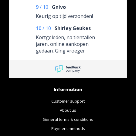
9
/
10
Gnivo
Keurig op tijd verzonden!
10
/
10
Shirley Geukes
Kortgeleden, na tientallen
jaren, online aankopen
gedaan. Ging vroeger
regelmatig met de jongste
zoon naar de winkel in
Gouda en die periode mis je
soms. Zoon volwassen maar
spaart nog steeds diverse
Information
"funko's". Blij, dat ik die
alvast voor zijn verjaardag
Customer support
bij The Movie Store heb
besteld. Ben weer om.
About us
General terms & conditions
Payment methods