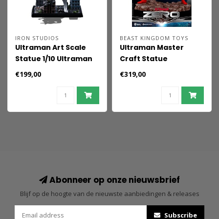
IRON STUDIOS
BEAST KINGDOM TOYS
Ultraman Art Scale
Ultraman Master
Statue 1/10 Ultraman
Craft Statue
18 cm
Ultraman Zero 15th 41
€199,00
€319,00
cm
Abonneer op onze nieuwsbrief
Blijf op de hoogte van de nieuwste aanbiedingen & releases
Subscribe