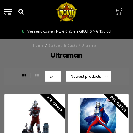
0
MENU
Verzendkosten NL: € 6,95 en GRATIS > € 150,00!
Home
/
Statues & Busts
/
Ultraman
Ultraman
PRE-ORDER
PRE-ORDER