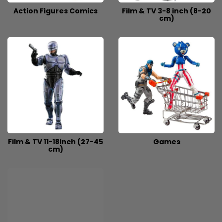
Action Figures Comics
Film & TV 3-8 inch (8-20
cm)
Film & TV 11-18inch (27-45
Games
cm)