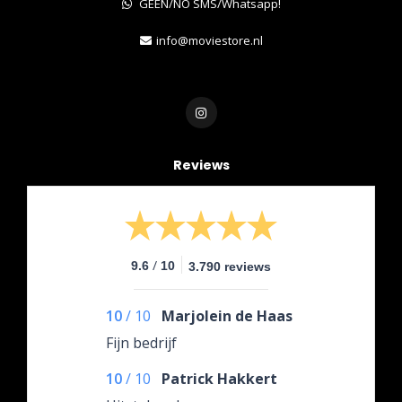
GEEN/NO SMS/Whatsapp!
info@moviestore.nl
Reviews
/
9.6
10
3.790 reviews
10
/
10
Marjolein de Haas
Fijn bedrijf
10
/
10
Patrick Hakkert