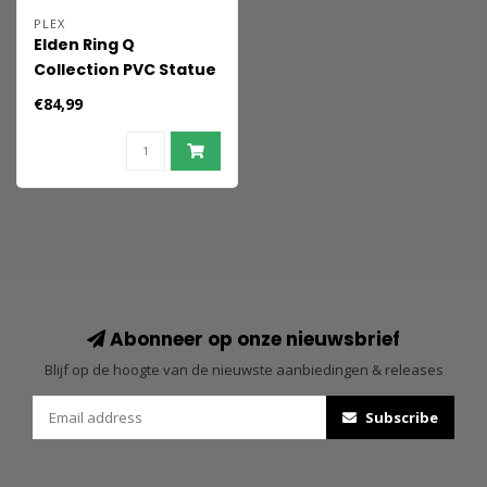
PLEX
Elden Ring Q
Collection PVC Statue
Malenia Blade of
€84,99
Miquella 15 cm
Abonneer op onze nieuwsbrief
Blijf op de hoogte van de nieuwste aanbiedingen & releases
Subscribe