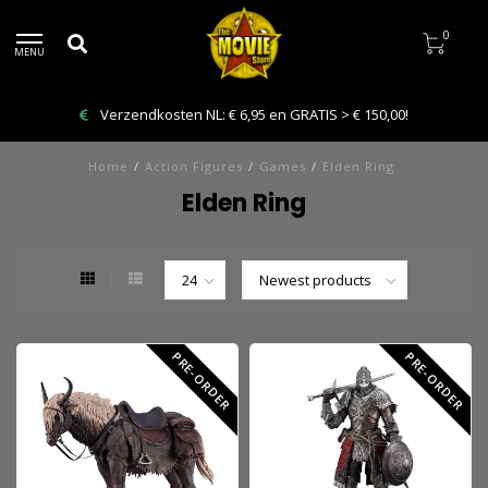
0
MENU
Verzendkosten NL: € 6,95 en GRATIS > € 150,00!
Home
/
Action Figures
/
Games
/
Elden Ring
Elden Ring
PRE-ORDER
PRE-ORDER