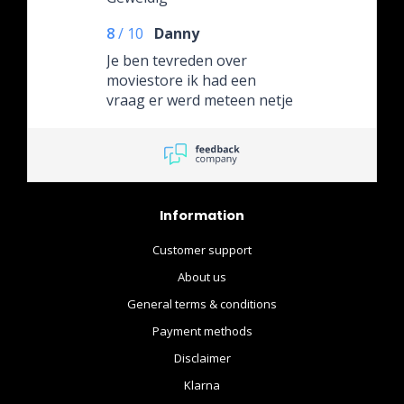
8
/
10
Danny
Je ben tevreden over
moviestore ik had een
vraag er werd meteen netje
gereageerd
Information
Customer support
About us
General terms & conditions
Payment methods
Disclaimer
Klarna