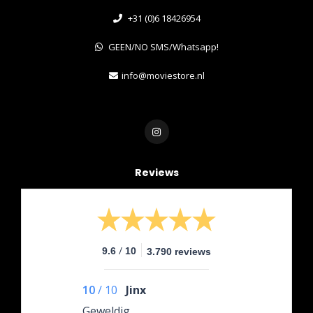
+31 (0)6 18426954
GEEN/NO SMS/Whatsapp!
info@moviestore.nl
Reviews
/
9.6
10
3.790 reviews
10
/
10
Jinx
Geweldig