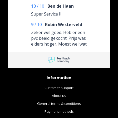
10
/
10
Ben de Haan
Super Service !!!
9
/
10
Robin Westerveld
Zeker wel goed. Heb er een
pvc beeld gekocht. Prijs was
elders hoger. Moest wel wat
langer wachten maar die 2a
3 dagen is ook geen
probleem. (Stond ook op de
website aangegeven) Ga
hier nog wel wat bestellen
Information
heb het een en ander
gezien wat nog op mijn lijst
Customer support
staat. Dus....
About us
General terms & conditions
Payment methods