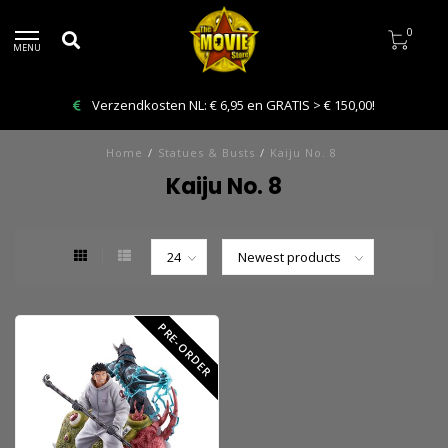
0
MENU
Verzendkosten NL: € 6,95 en GRATIS > € 150,00!
Home
/
Statues & Busts
/
Kaiju No. 8
Kaiju No. 8
PRE-ORDER