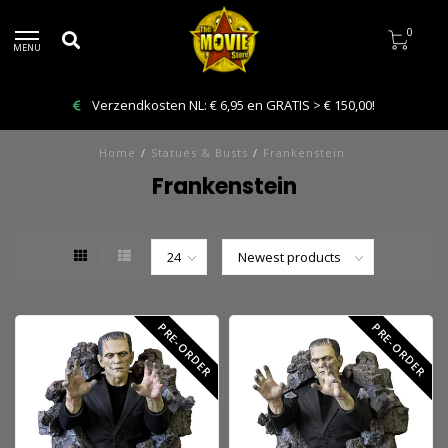
0
MENU
erzendkosten NL: € 6,95 en GRATIS > € 150,00!
Best
Home
/
Statues & Busts
/
Frankenstein
Frankenstein
PRE-ORDER
PRE-ORDER