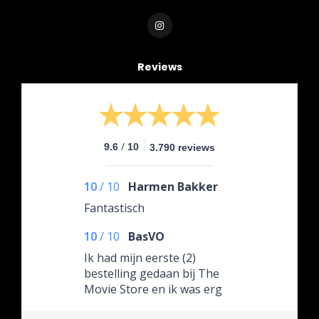
Reviews
/
9.6
10
3.790 reviews
10
/
10
Harmen Bakker
Fantastisch
10
/
10
BasVO
Ik had mijn eerste (2)
bestelling gedaan bij The
Movie Store en ik was erg
enthousiast. Ik deed een