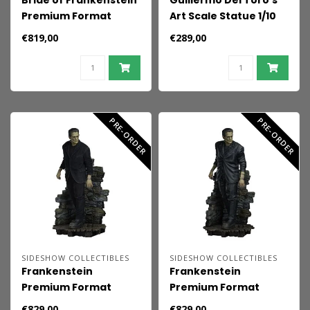
Bride of Frankenstein
Guillermo Del Toro's
Premium Format
Art Scale Statue 1/10
Statue The Bride of
Frankenstein's
€819,00
€289,00
Frankenstein 55 cm
Monster 24 cm
PRE-ORDER
PRE-ORDER
SIDESHOW COLLECTIBLES
SIDESHOW COLLECTIBLES
Frankenstein
Frankenstein
Premium Format
Premium Format
Mixed Media Statue
Statue Frankenstein
€829,00
€829,00