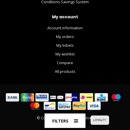
Conditions Savings System
doos zelf verpakt in
cadeaupapier! Heel erg
My account
bedankt Klaus!
Account information
My orders
My tickets
My wishlist
Compare
All products
© Copyright 2026 The Movie Store
FILTERS
LOYALTY