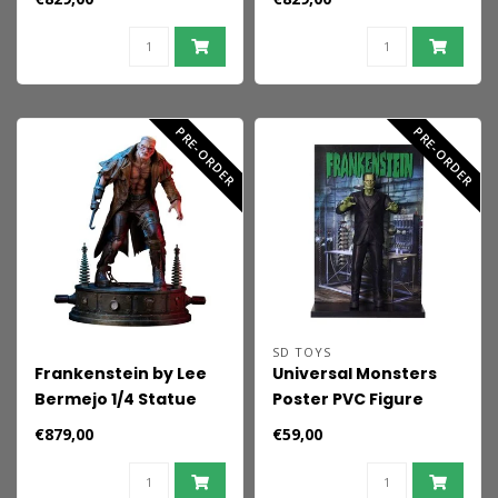
Frankenstein (Fabric
57 cm
Costume) 57 cm
PRE-ORDER
PRE-ORDER
SD TOYS
Frankenstein by Lee
Universal Monsters
Bermejo 1/4 Statue
Poster PVC Figure
Frankenstein 28 cm
€879,00
€59,00