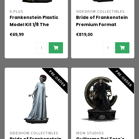
X-PLUS
SIDESHOW COLLECTIBLES
Frankenstein Plastic
Bride of Frankenstein
Model Kit 1/8 The
Premium Format
Monster of
Mixed Media Statue
€69,99
€819,00
Frankenstein 27 cm
The Bride of
Frankenstein (Fabric
Costume) 55 cm
PRE-ORDER
PRE-ORDER
SIDESHOW COLLECTIBLES
IRON STUDIOS