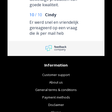
goede kwaliteit.
10
/
10
Cindy
Er werd snel en vriendelijk
gereageerd op een vraag
die ik per mail heb
gestuurd. Ook het product
dat ik heb besteld werd op
nette wijze verstuurd en
was perfect.
Information
Customer support
About us
General terms & conditions
Payment methods
Disclaimer