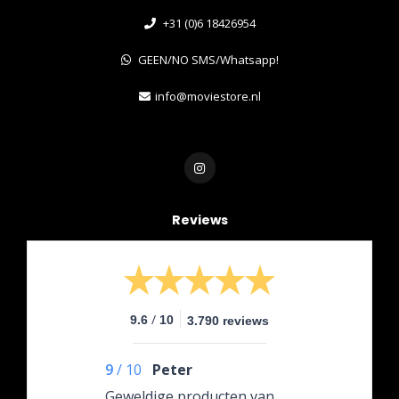
+31 (0)6 18426954
GEEN/NO SMS/Whatsapp!
info@moviestore.nl
Reviews
/
9.6
10
3.790 reviews
9
/
10
Peter
Geweldige producten van