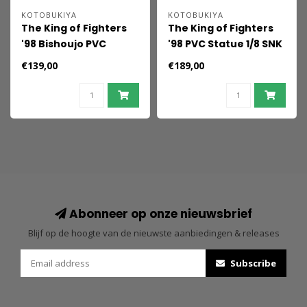
KOTOBUKIYA
KOTOBUKIYA
The King of Fighters
The King of Fighters
'98 Bishoujo PVC
'98 PVC Statue 1/8 SNK
Statue 1/7 SNK Mai
Iori Yagami 25 cm
€139,00
€189,00
Shiranui Ex 21 cm
Abonneer op onze nieuwsbrief
Blijf op de hoogte van de nieuwste aanbiedingen & releases
Subscribe