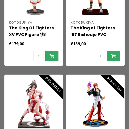
KOTOBUKIYA
KOTOBUKIYA
The King Of Fighters
The King of Fighters
XV PVC Figure 1/8
'97 Bishoujo PVC
Nakoruru Ver. 25 cm
Statue 1/7 Orochi
€179,00
€139,00
Leona 23 cm
PRE-ORDER
PRE-ORDER