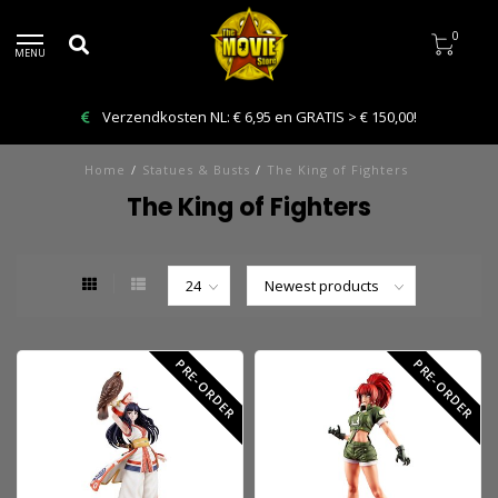
0
MENU
Verzendkosten NL: € 6,95 en GRATIS > € 150,00!
Home
/
Statues & Busts
/
The King of Fighters
The King of Fighters
PRE-ORDER
PRE-ORDER