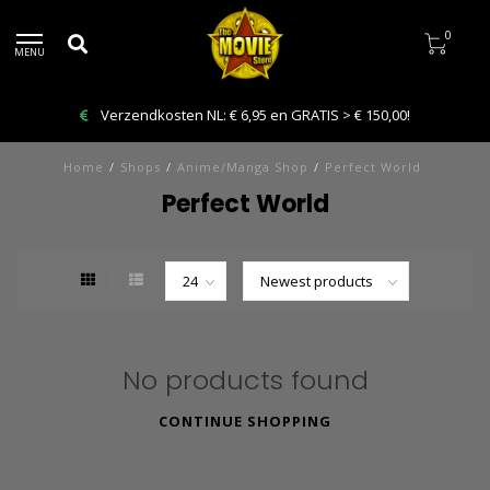
0
MENU
Verzendkosten NL: € 6,95 en GRATIS > € 150,00!
Home
/
Shops
/
Anime/Manga Shop
/
Perfect World
Perfect World
No products found
CONTINUE SHOPPING