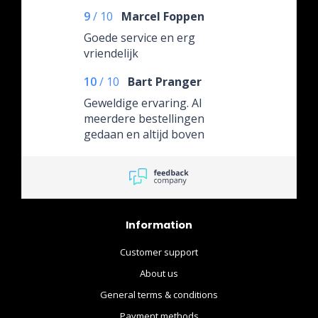
9
/
10
Marcel Foppen
Goede service en erg
vriendelijk
10
/
10
Bart Pranger
Geweldige ervaring. Al
meerdere bestellingen
gedaan en altijd boven
verwachting.
Information
Customer support
About us
General terms & conditions
Payment methods