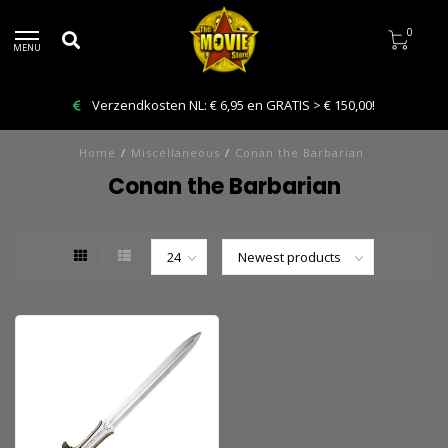
0
MENU
Verzendkosten NL: € 6,95 en GRATIS > € 150,00!
Home
/
Miscellaneous
/
Conan the Barbarian
Conan the Barbarian