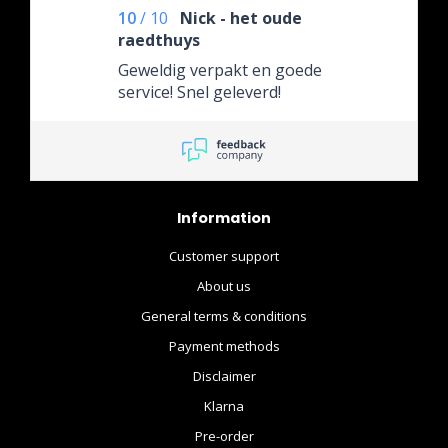
10
/
10
Nick - het oude
raedthuys
Geweldig verpakt en goede
service! Snel geleverd!
Information
Customer support
About us
General terms & conditions
Payment methods
Disclaimer
Klarna
Pre-order