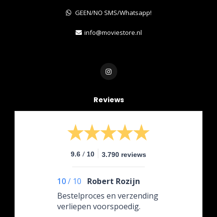
GEEN/NO SMS/Whatsapp!
info@moviestore.nl
Reviews
/
9.6
10
3.790 reviews
10
/
10
Robert Rozijn
Bestelproces en verzending
verliepen voorspoedig.