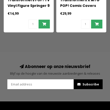
Transformers POP! TV
Transformers X MTG
Vinyl Figure Springer 9
POP! Comic Covers
cm
Vinyl Figure Optimus
€14,99
€29,99
Prime (Magic the
Gathering) 9 cm
Abonneer op onze nieuwsbrief
Blijf op de hoogte van de nieuwste aanbiedingen & releases
Subscribe