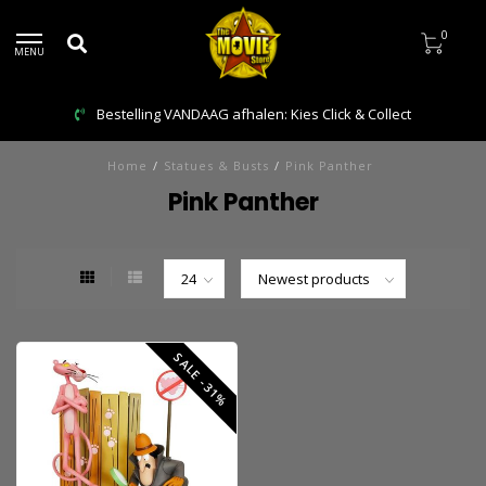
0
MENU
Bestelling VANDAAG afhalen: Kies Click & Collect
Home
/
Statues & Busts
/
Pink Panther
Pink Panther
SALE -31%