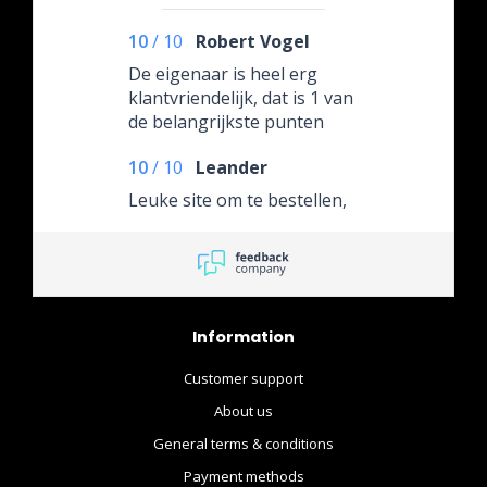
10
/
10
Robert Vogel
De eigenaar is heel erg
klantvriendelijk, dat is 1 van
de belangrijkste punten
vind ik als klant. Blij met
10
/
10
Leander
deze persoon in contact te
komen. De prijzen van zijn
Leuke site om te bestellen,
movie merchandise is ook
gewoon betaalbaar. Zijn
klantenservice naar mij toe
is in ieder geval een 10
waard.
Information
Customer support
About us
General terms & conditions
Payment methods