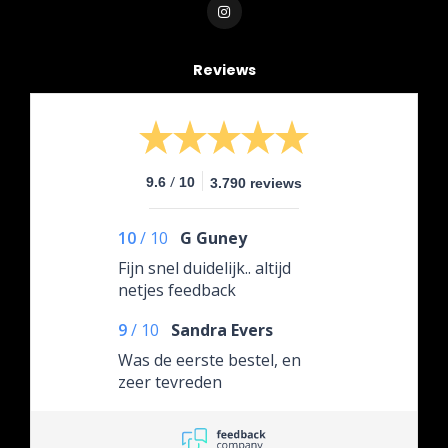
Reviews
/
9.6
10
3.790 reviews
10
/
10
G Guney
Fijn snel duidelijk.. altijd
netjes feedback
9
/
10
Sandra Evers
Was de eerste bestel, en
zeer tevreden