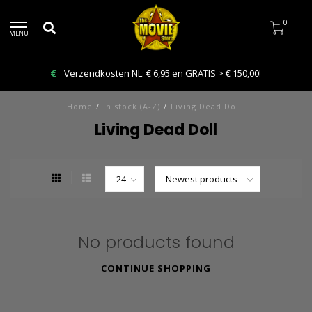
0
MENU
Verzendkosten NL: € 6,95 en GRATIS > € 150,00!
Home
/
In stock (A-Z)
/
Living Dead Doll
Living Dead Doll
No products found
CONTINUE SHOPPING