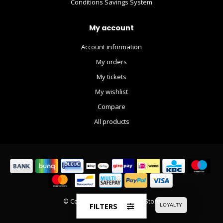
Conditions Savings System
My account
Account information
My orders
My tickets
My wishlist
Compare
All products
© Copyright 2026 The Movie Store
FILTERS
LOYALTY