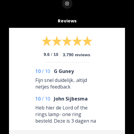
Reviews
/
9.6
10
3.790 reviews
10
/
10
G Guney
Fijn snel duidelijk.. altijd
netjes feedback
10
/
10
John Sijbesma
Heb hier de Lord of the
rings lamp- one ring
besteld. Deze is 3 dagen na
bestelling aangekomen. Tot
mijn verbazing in