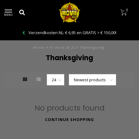
0
MENU
Verzendkosten NL: € 6,95 en GRATIS > € 150,00!
Home
/
In stock (A-Z)
/
Thanksgiving
Thanksgiving
No products found
CONTINUE SHOPPING